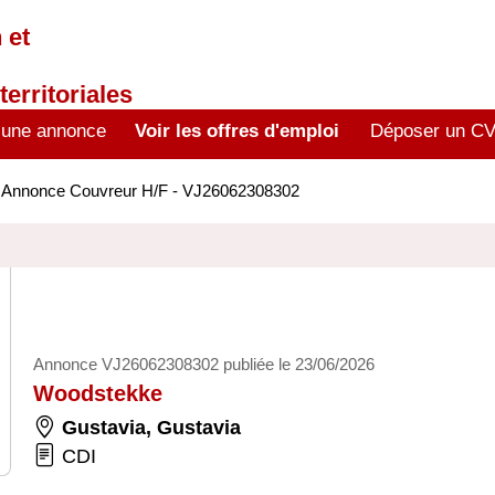
 et
territoriales
 une annonce
Voir les offres d'emploi
Déposer un C
>
Annonce Couvreur H/F - VJ26062308302
Annonce VJ26062308302 publiée le 23/06/2026
Woodstekke
Gustavia
,
Gustavia
CDI