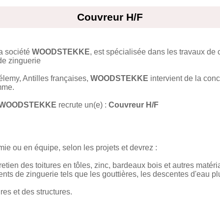
Couvreur H/F
la société
WOODSTEKKE
, est spécialisée dans les travaux de 
de zinguerie
hélemy, Antilles françaises,
WOODSTEKKE
intervient de la conc
mme.
WOODSTEKKE
recrute un(e) :
Couvreur H/F
ie ou en équipe, selon les projets et devrez :
ntretien des toitures en tôles, zinc, bardeaux bois et autres matéri
nts de zinguerie tels que les gouttières, les descentes d'eau p
ures et des structures.