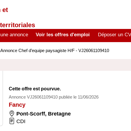
 et
territoriales
 une annonce
Voir les offres d'emploi
Déposer un C
>
Annonce Chef d’equipe paysagiste H/F - VJ26061109410
Cette offre est pourvue.
Annonce VJ26061109410 publiée le 11/06/2026
Fancy
Pont-Scorff
,
Bretagne
CDI