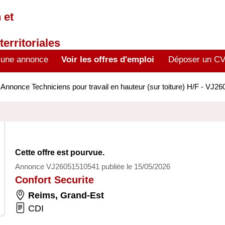
 et
territoriales
 une annonce
Voir les offres d'emploi
Déposer un C
>
Annonce Techniciens pour travail en hauteur (sur toiture) H/F - VJ
Cette offre est pourvue.
Annonce VJ26051510541 publiée le 15/05/2026
Confort Securite
Reims
,
Grand-Est
CDI