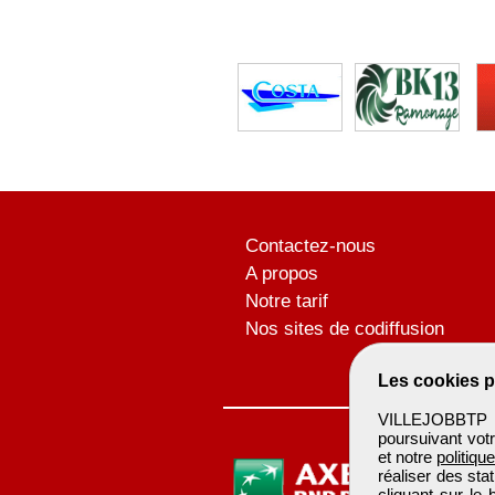
Contactez-nous
A propos
Notre tarif
Nos sites de codiffusion
Les cookies p
VILLEJOBBTP u
poursuivant votr
et notre
politiqu
réaliser des sta
cliquant sur le