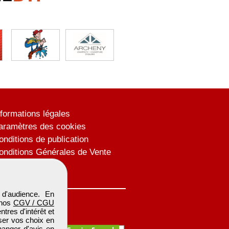
nformations légales
aramètres des cookies
onditions de publication
onditions Générales de Vente
lan du site
d'audience. En
 nos
CGV / CGU
res d'intérêt et
iser vos choix en
hanger d'avis en