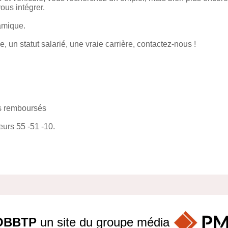
ous intégrer.
amique.
 un statut salarié, une vraie carrière, contactez-nous !
is remboursés
eurs 55 -51 -10.
OBBTP
un site du groupe
média