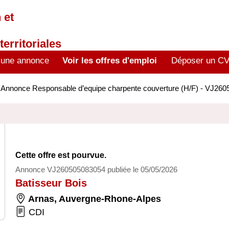
 et
territoriales
 une annonce
Voir les offres d'emploi
Déposer un C
>
Annonce Responsable d’equipe charpente couverture (H/F) - VJ26
Cette offre est pourvue.
Annonce VJ260505083054 publiée le 05/05/2026
Batisseur Bois
Arnas
,
Auvergne-Rhone-Alpes
CDI