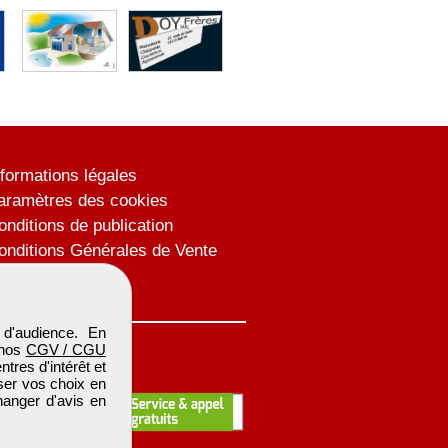
nformations légales
aramètres des cookies
onditions de publication
onditions Générales de Vente
lan du site
d'audience. En
 nos
CGV / CGU
res d'intérêt et
iser vos choix en
hanger d'avis en