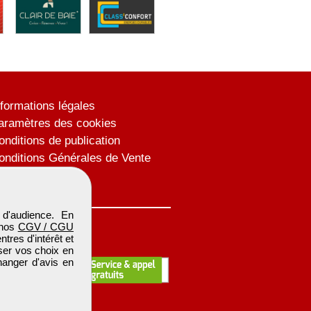
nformations légales
aramètres des cookies
onditions de publication
onditions Générales de Vente
lan du site
d'audience. En
 nos
CGV / CGU
res d'intérêt et
iser vos choix en
hanger d'avis en