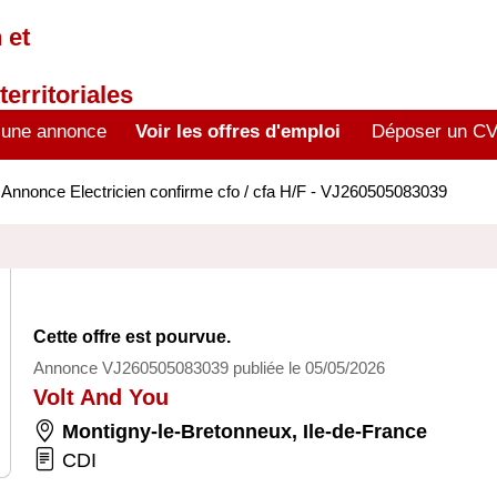
 et
territoriales
 une annonce
Voir les offres d'emploi
Déposer un C
>
Annonce Electricien confirme cfo / cfa H/F - VJ260505083039
Cette offre est pourvue.
Annonce VJ260505083039 publiée le 05/05/2026
Volt And You
Montigny-le-Bretonneux
,
Ile-de-France
CDI