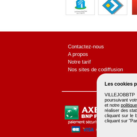
Contactez-nous
A propos
Notre tarif
Nos sites de codiffusion
Les cookies p
VILLEJOBBTP u
poursuivant votr
et notre
politiqu
réaliser des sta
cliquant sur le
cliquant sur "P