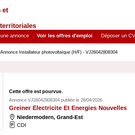
 et
territoriales
 une annonce
Voir les offres d'emploi
Déposer un C
>
Annonce Installateur photovoltaïque (H/F) - VJ26042808304
Cette offre est pourvue.
Annonce VJ26042808304 publiée le 28/04/2026
Greiner Electricite Et Energies Nouvelles
Niedermodern
,
Grand-Est
CDI