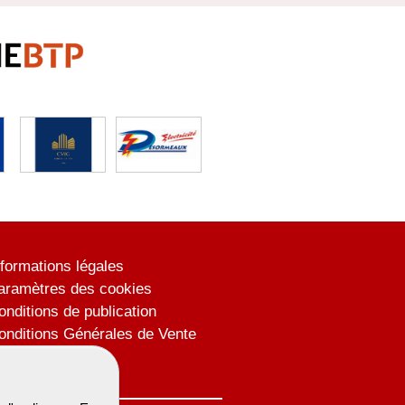
nformations légales
aramètres des cookies
onditions de publication
onditions Générales de Vente
lan du site