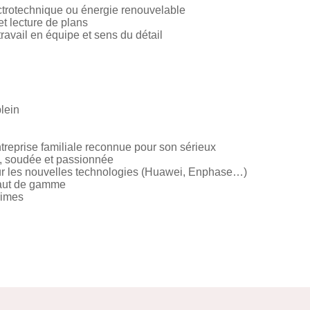
lectrotechnique ou énergie renouvelable
t lecture de plans
travail en équipe et sens du détail
lein
treprise familiale reconnue pour son sérieux
e, soudée et passionnée
sur les nouvelles technologies (Huawei, Enphase…)
haut de gamme
rimes