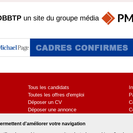
OBBTP
un site du groupe
média
Tous les candidats
I
Toutes les offres d'emploi
P
Déposer un CV
C
Déposer une annonce
C
Témoignages utilisateurs
P
ermettent d'améliorer votre navigation