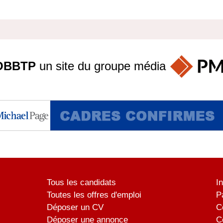
OBBTP
un site du groupe
média
Tous les candidats
I
Toutes les offres d'emploi
P
Déposer un CV
C
Déposer une annonce
C