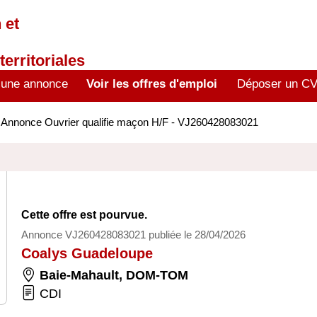
 et
territoriales
 une annonce
Voir les offres d'emploi
Déposer un C
>
Annonce Ouvrier qualifie maçon H/F - VJ260428083021
Cette offre est pourvue.
Annonce VJ260428083021 publiée le 28/04/2026
Coalys Guadeloupe
Baie-Mahault
,
DOM-TOM
CDI