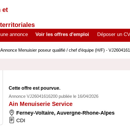
 et
territoriales
 une annonce
Voir les offres d'emploi
Déposer un C
>
Annonce Menuisier poseur qualifié / chef d’équipe (H/F) - VJ260416
Cette offre est pourvue.
Annonce VJ26041616200 publiée le 16/04/2026
Ain Menuiserie Service
Ferney-Voltaire
,
Auvergne-Rhone-Alpes
CDI