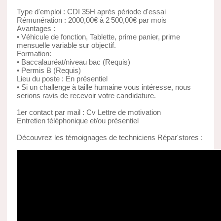
Type d'emploi : CDI 35H après période d'essai
Rémunération : 2000,00€ à 2 500,00€ par mois
Avantages :
• Véhicule de fonction, Tablette, prime panier, prime
mensuelle variable sur objectif.
Formation:
• Baccalauréat/niveau bac (Requis)
• Permis B (Requis)
Lieu du poste : En présentiel
• Si un challenge à taille humaine vous intéresse, nous
serions ravis de recevoir votre candidature.
1er contact par mail : Cv Lettre de motivation
Entretien téléphonique et/ou présentiel
Découvrez les témoignages de techniciens Répar'stores :