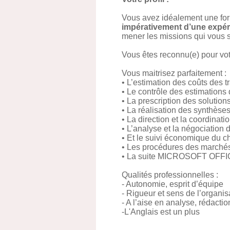
Vous avez idéalement une for
impérativement d’une expér
mener les missions qui vous s
Vous êtes reconnu(e) pour vot
Vous maitrisez parfaitement :
• L’estimation des coûts des t
• Le contrôle des estimations
• La prescription des solution
• La réalisation des synthès
• La direction et la coordinat
• L’analyse et la négociation 
• Et le suivi économique du c
• Les procédures des marchés p
• La suite MICROSOFT OFFI
Qualités professionnelles :
- Autonomie, esprit d’équipe
- Rigueur et sens de l’organis
- A l’aise en analyse, rédact
-L'Anglais est un plus