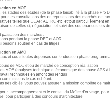
ruction en MOE
s les stades des études (de la phase faisabilité à la phase Pro 
 pour les consultations des entreprises lors des marchés de tra
ratives telles que CCAP, AE, RC etc. et tout particulièrement en
aison de celles-ci, négociation, et suivi des soutenances lors d
et passation des marchés ;
ations pendant la phase DET et AOR ;
 besoins soutien en cas de litiges
ruction en AMO
vaux et couts toutes dépenses confondues en phase programmati
cours de MOE et ou de marché de conception réalisation
s des MOE (analyses technique et économique des phase APS 
travail techniques en amont des rendus
n commissions le cas échéant.
ts très ciblés, vous pouvez assurer la mission complète de mait
r pour l’accompagnement et le conseil du Maître d’ouvrage, pou
e, pour participer à des concours d’architecture