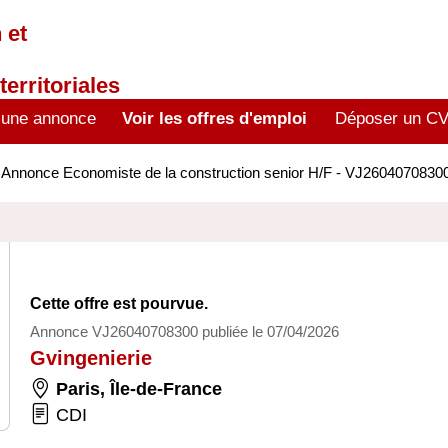
 et
territoriales
 une annonce
Voir les offres d'emploi
Déposer un C
>
Annonce Economiste de la construction senior H/F - VJ2604070830
Cette offre est pourvue.
Annonce VJ26040708300 publiée le 07/04/2026
Gvingenierie
Paris
,
Île-de-France
CDI