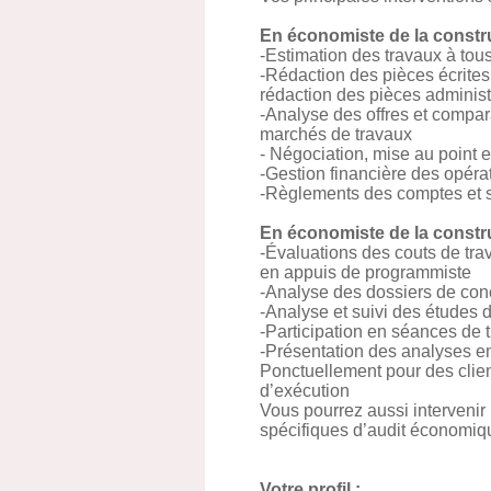
En économiste de la const
-Estimation des travaux à tou
-Rédaction des pièces écrites
rédaction des pièces administ
-Analyse des offres et compar
marchés de travaux
- Négociation, mise au point 
-Gestion financière des opér
-Règlements des comptes et si
En économiste de la const
-Évaluations des couts de tra
en appuis de programmiste
-Analyse des dossiers de con
-Analyse et suivi des étude
-Participation en séances de 
-Présentation des analyses e
Ponctuellement pour des clien
d’exécution
Vous pourrez aussi interveni
spécifiques d’audit économiqu
Votre profil :