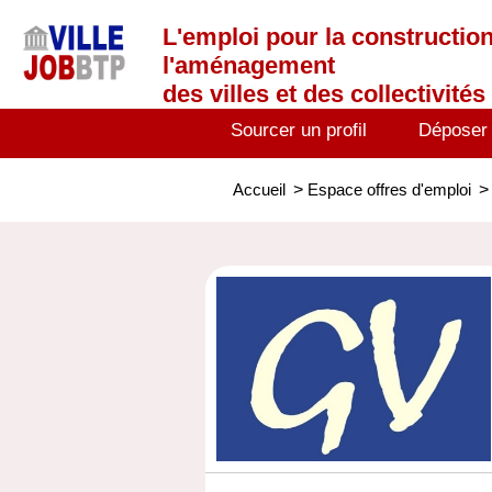
L'emploi
pour la construction
l'aménagement
des villes et des collectivités 
Sourcer un profil
Déposer
Accueil
>
Espace offres d'emploi