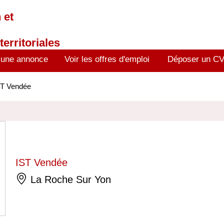
 et
territoriales
 une annonce
Voir les offres d'emploi
Déposer un C
ST Vendée
IST Vendée
La Roche Sur Yon