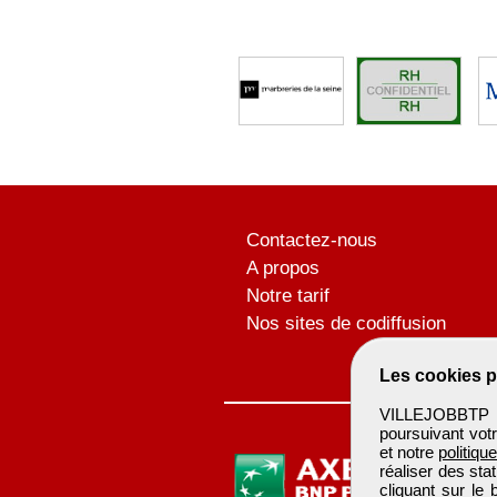
Contactez-nous
A propos
Notre tarif
Nos sites de codiffusion
Les cookies p
VILLEJOBBTP u
poursuivant votr
et notre
politiqu
réaliser des sta
cliquant sur le