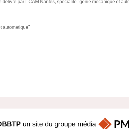
 délivré par l'ICAM Nantes, spécialité "génie mécanique et aut
t automatique"
OBBTP
un site du groupe
média