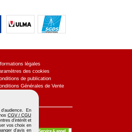
nformations légales
aramètres des cookies
onditions de publication
onditions Générales de Vente
lan du site
d'audience. En
 nos
CGV / CGU
res d'intérêt et
iser vos choix en
hanger d'avis en