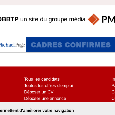
OBBTP
un site du groupe
média
Tous les candidats
I
Toutes les offres d'emploi
P
Déposer un CV
C
Déposer une annonce
C
Témoignages utilisateurs
P
ermettent d'améliorer votre navigation