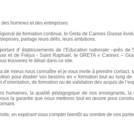
 des hommes et des entreprises
égional de formation continue, le Greta de Cannes Grasse évolu
ntreprises, partage leurs défis, leurs ambitions.
rtant d’ établissements de l’Education nationale –près de 5
sse et de Fréjus - Saint Raphaël, le GRETA « Cannes – Gras
us trouverez le détail dans ce site.
a de mieux nous connaître et je vous invite à prendre contact, 
sition pour étudier vos besoins en « formation tout au long de 
et d’orientation, de formation ou de validation des acquis de l’ex
es humaines, la qualité pédagogique de nos enseignants, la m
r vous la garantie que nous mettrons tout en œuvre pour constr
formant.
site, en espérant vous compter bientôt au nombre de nos parte