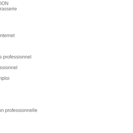
TION
brasserie
internet
 professionnel
essionnel
mploi
n professionnelle