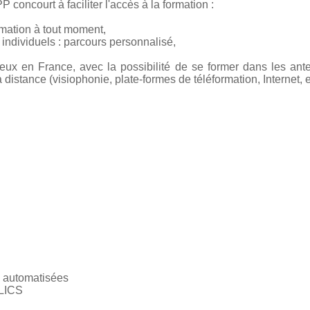
 concourt à faciliter l'accès à la formation :
rmation à tout moment,
ndividuels : parcours personnalisé,
ieux en France, avec la possibilité de se former dans les ant
istance (visiophonie, plate-formes de téléformation, Internet, et
s automatisées
LICS