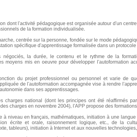
ion dont l'activité pédagogique est organisée autour d'un cent
sionnels de la formation individualisée.
che, centrée sur la personne, fondée sur le mode pédagogiqu
tation spécifique d'apprentissage formalisée dans un protocole i
fs négociés, la durée, le contenu et le rythme de la formati
les moyens mis en oeuvre pour développer l'autoformation a
onction du projet professionnel ou personnel et varie de 
liquée de l'autoformation accompagnée vise à rendre l'appren
'autonomie dans ses apprentissages.
s charges national (dont les principes ont été réaffirmés p
er des charges en novembre 2004), l'APP propose des formation
se à niveau en français, mathématiques, initiation à une langue 
ssion écrite et orale, raisonnement logique, etc., de la cul
te, tableurs), initiation à Internet et aux nouvelles technologies,