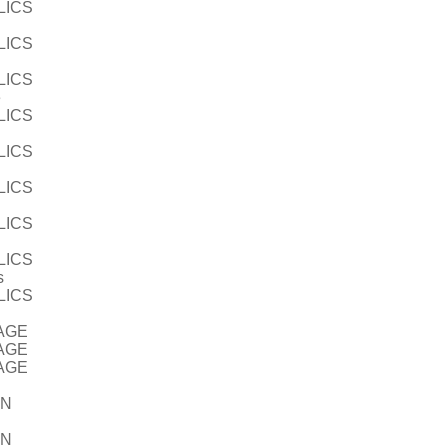
LICS
LICS
LICS
e
LICS
LICS
LICS
LICS
LICS
s
LICS
AGE
AGE
AGE
ON
ON