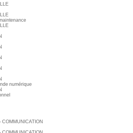
LLE
LLE
a maintenance
LLE
N
N
N
N
N
ande numérique
N
onnel
- COMMUNICATION
- COMMUNICATION