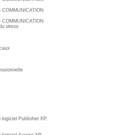
- COMMUNICATION
e
- COMMUNICATION
du stress
ocaux
essionnelle
I
 logiciel Publisher XP.
 logiciel Access XP.