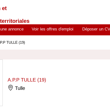
 et
territoriales
 une annonce
Voir les offres d'emploi
Déposer un C
.P.P TULLE (19)
A.P.P TULLE (19)
Tulle