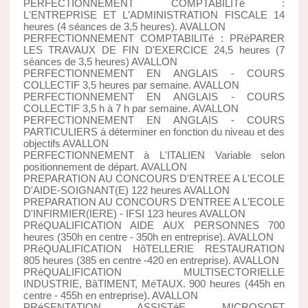
PERFECTIONNEMENT COMPTABILITé :
L'ENTREPRISE ET L'ADMINISTRATION FISCALE 14
heures (4 séances de 3,5 heures). AVALLON
PERFECTIONNEMENT COMPTABILITé : PRéPARER
LES TRAVAUX DE FIN D'EXERCICE 24,5 heures (7
séances de 3,5 heures) AVALLON
PERFECTIONNEMENT EN ANGLAIS - COURS
COLLECTIF 3,5 heures par semaine. AVALLON
PERFECTIONNEMENT EN ANGLAIS - COURS
COLLECTIF 3,5 h à 7 h par semaine. AVALLON
PERFECTIONNEMENT EN ANGLAIS - COURS
PARTICULIERS à déterminer en fonction du niveau et des
objectifs AVALLON
PERFECTIONNEMENT à L'ITALIEN Variable selon
positionnement de départ. AVALLON
PREPARATION AU CONCOURS D'ENTREE A L'ECOLE
D'AIDE-SOIGNANT(E) 122 heures AVALLON
PREPARATION AU CONCOURS D'ENTREE A L'ECOLE
D'INFIRMIER(IERE) - IFSI 123 heures AVALLON
PRéQUALIFICATION AIDE AUX PERSONNES 700
heures (350h en centre - 350h en entreprise). AVALLON
PRéQUALIFICATION HôTELLERIE RESTAURATION
805 heures (385 en centre -420 en entreprise). AVALLON
PRéQUALIFICATION MULTISECTORIELLE
INDUSTRIE, BâTIMENT, MéTAUX. 900 heures (445h en
centre - 455h en entreprise). AVALLON
PRéSENTATION ASSISTéE MICROSOFT