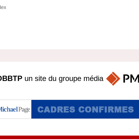
dex
OBBTP
un site du groupe
média