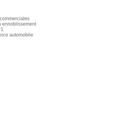
 commerciales
on ennoblissement
P1
nce automobile