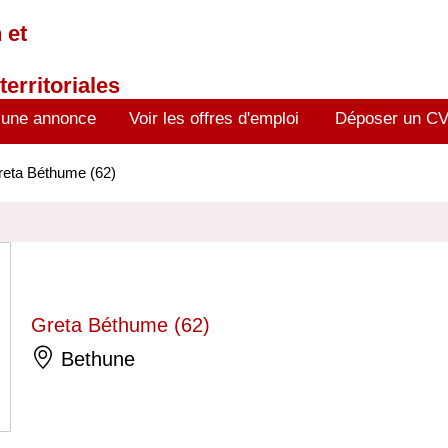
 et
territoriales
 une annonce
Voir les offres d'emploi
Déposer un C
reta Béthume (62)
Greta Béthume (62)
Bethune