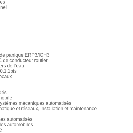
ces
nnel
et de panique ERP3/IGH3
 de conducteur routier
rs de l’eau
 0,1,1bis
locaux
dés
obile
ystèmes mécaniques automatisés
ique et réseaux, installation et maintenance
es automatisés
les automobiles
é