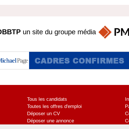
OBBTP
un site du groupe
média
Tous les candidats
I
Toutes les offres d'emploi
P
Déposer un CV
C
Déposer une annonce
C
Témoignages utilisateurs
P