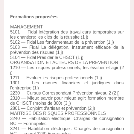
Formations proposées
MANAGEMENT
5101 — Fidal Intégration des travailleurs temporaires sur
les chantiers: les clés de la réussite (1 j)
5102 — Fidal Les fondamentaux de la prévention (1 j)
5103 — Fidal La délégation, instrument efficace de la
prévention des risques (1 j)
5104 — Fidal Présider le CHSCT (1 j)
ORGANISATION ET ACTEURS DE LA PREVENTION
1210 — Les risques professionnels, les évaluer et agir (2
j)
1211 — Evaluer les risques professionnels (1 j)
1301 — Les risques financiers et juridiques dans
l’entreprise (1j)
2230 — Cursus Correspondant Prévention niveau 2 (2 j)
2310 — Mieux savoir pour mieux agir: formation membre
de CHSCT (moins de 300) (3 j)
2801 — Conjoint d’artisan et prévention (2 j)
MAITRISE DES RISQUES PROFESSIONNELS
3240 — Habilitation éléctrique :Chargés de consignation
BC — Formapelec
3241 — Habilitation éléctrique : Chargés de consignation
HC — compl.3240 Formapelec