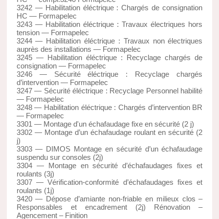
3242 — Habilitation éléctrique : Chargés de consignation
HC — Formapelec
3243 — Habilitation éléctrique : Travaux électriques hors
tension — Formapelec
3244 — Habilitation éléctrique : Travaux non électriques
auprès des installations — Formapelec
3245 — Habilitation éléctrique : Recyclage chargés de
consignation — Formapelec
3246 — Sécurité éléctrique : Recyclage chargés
d’intervention — Formapelec
3247 — Sécurité éléctrique : Recyclage Personnel habilité
— Formapelec
3248 — Habilitation éléctrique : Chargés d’intervention BR
— Formapelec
3301 — Montage d'un échafaudage fixe en sécurité (2 j)
3302 — Montage d’un échafaudage roulant en sécurité (2
j)
3303 — DIMOS Montage en sécurité d’un échafaudage
suspendu sur consoles (2j)
3304 — Montage en sécurité d’échafaudages fixes et
roulants (3j)
3307 — Vérification-conformité d’échafaudages fixes et
roulants (1j)
3420 — Dépose d’amiante non-friable en milieux clos –
Responsables et encadrement (2j) Rénovation –
Agencement – Finition