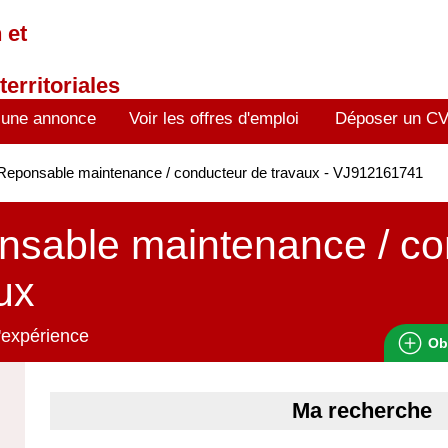
 et
territoriales
 une annonce
Voir les offres d'emploi
Déposer un C
eponsable maintenance / conducteur de travaux - VJ912161741
sable maintenance / co
ux
'expérience
Ob
Ma recherche