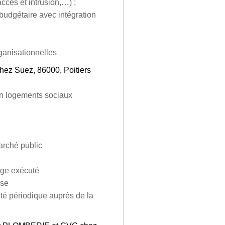
accès et intrusion,…) ;
budgétaire avec intégration
rganisationnelles
ez Suez, 86000, Poitiers
en logements sociaux
marché public
age exécuté
ise
vité périodique auprès de la