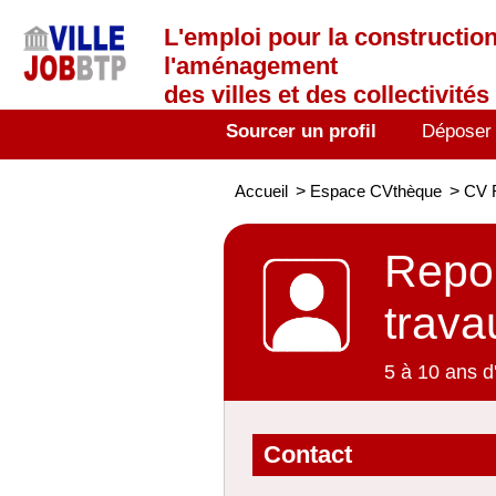
L'emploi
pour la construction
l'aménagement
des villes et des collectivités 
Sourcer un profil
Déposer
Accueil
>
Espace CVthèque
>
CV R
Repon
trava
5 à 10 ans d
Contact