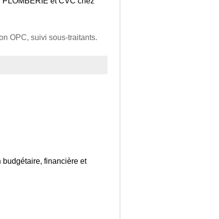
tier PLOMBERIE et CVC chez
n OPC, suivi sous-traitants.
 budgétaire, financière et