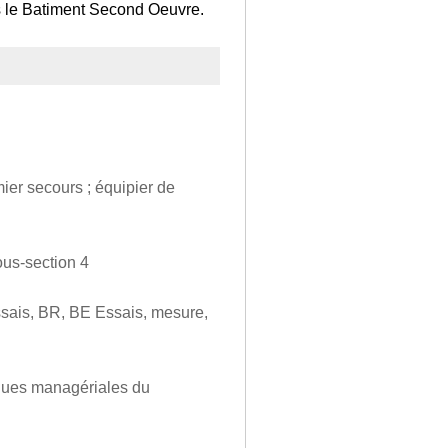
s le Batiment Second Oeuvre.
ier secours ; équipier de
ous-section 4
Essais, BR, BE Essais, mesure,
ques managériales du