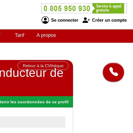
Se connecter
Créer un compte
V
Tarif
A propos
Retour à la CVthèque
nducteur de
tenir
les
coordonnées
de ce profil