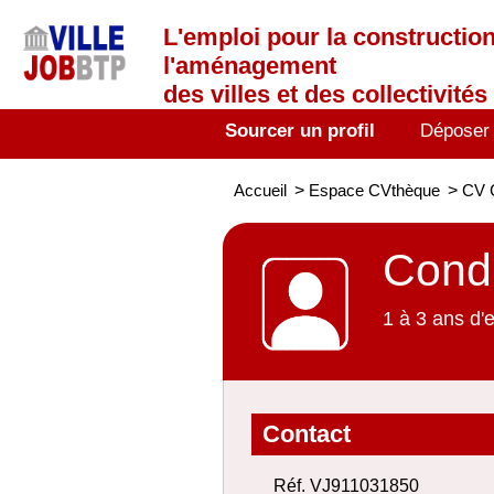
L'emploi
pour la construction
l'aménagement
des villes et des collectivités 
Sourcer un profil
Déposer
Accueil
>
Espace CVthèque
>
CV C
Condu
1 à 3 ans d'
Contact
Réf. VJ911031850