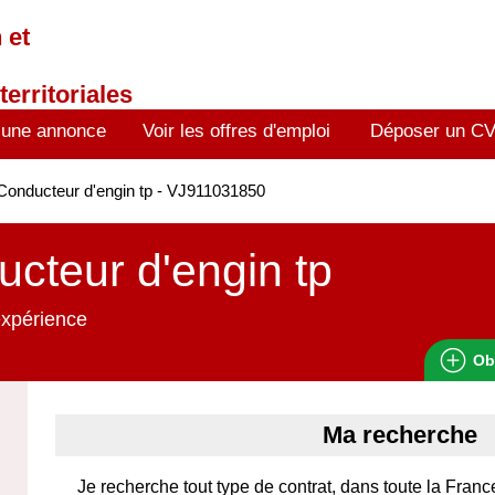
 et
territoriales
 une annonce
Voir les offres d'emploi
Déposer un C
onducteur d'engin tp - VJ911031850
cteur d'engin tp
expérience
Ob
Ma recherche
Je recherche tout type de contrat, dans toute la France