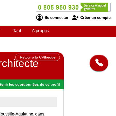
Se connecter
Créer un compte
V
Tarif
A propos
Retour à la CVthèque
rchitecte
tenir
les
coordonnées
de ce profil
 Nouvelle-Aquitaine, dans