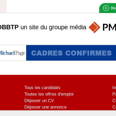
Obt
OBBTP
un site du groupe
média
Tous les candidats
I
Toutes les offres d'emploi
P
Déposer un CV
C
Déposer une annonce
C
Témoignages utilisateurs
P