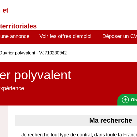
 et
territoriales
 une annonce
Voir les offres d'emploi
Déposer un C
uvrier polyvalent - VJ710230942
er polyvalent
expérience
Ob
Ma recherche
Je recherche tout type de contrat, dans toute la Franc