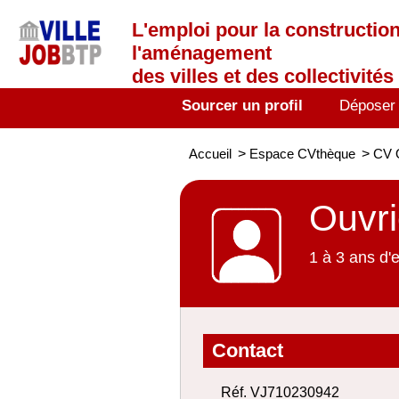
L'emploi
pour la construction
l'aménagement
des villes et des collectivités 
Sourcer un profil
Déposer
Accueil
>
Espace CVthèque
>
CV O
Ouvri
1 à 3 ans d'
Contact
Réf. VJ710230942