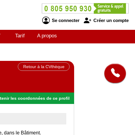
Se connecter
Créer un compte
V
Tarif
A propos
Retour à la CVthèque
tenir
les
coordonnées
de ce profil
e, dans le Bâtiment.