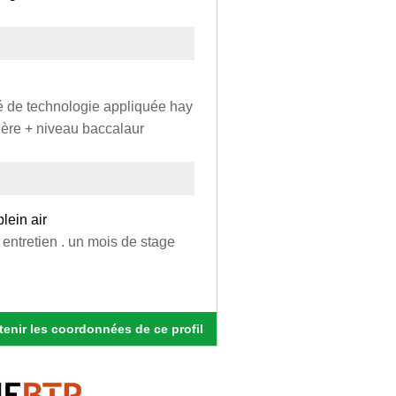
isé de technologie appliquée hay
ière + niveau baccalaur
lein air
 entretien . un mois de stage
enir les coordonnées de ce profil