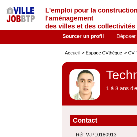
L'emploi
pour la construction
l'aménagement
des villes et des collectivités 
Sourcer un profil
Déposer
Accueil
>
Espace CVthèque
>
CV T
Techn
1 à 3 ans d'
Contact
Réf. VJ710180913