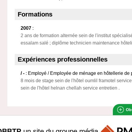
Formations
2007
:
2 ans de formation alternée sein de l'institut spécial
essalam salé ; diplôme technicien maintenance hôtel
Expériences professionnelles
/ -
: Employé / Employée de ménage en hôtellerie de p
8 mois de stage sein de l'hôtel oumlil framotel service
sein de l'hôtel helnan chellah service entretien .
Obt
OBBTP
un site du groupe
média