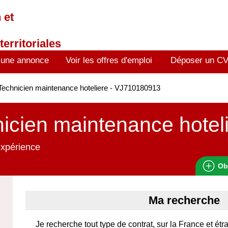
 et
territoriales
 une annonce
Voir les offres d'emploi
Déposer un C
echnicien maintenance hoteliere - VJ710180913
icien maintenance hotel
expérience
Ob
Ma recherche
Je recherche tout type de contrat, sur la France et étr