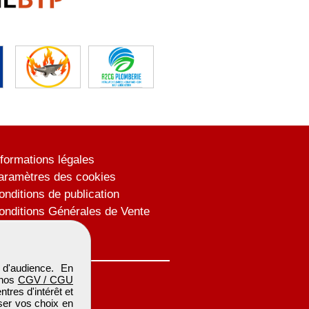
nformations légales
aramètres des cookies
onditions de publication
onditions Générales de Vente
lan du site
d'audience. En
 nos
CGV / CGU
res d'intérêt et
iser vos choix en