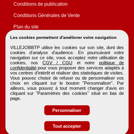
Conditions de publication
Conditions Générales de Vente
Plan du site
Les cookies permettent d'améliorer votre navigation
VILLEJOBBTP utilise les cookies sur son site, dont des
cookies d'analyse d'audience. En poursuivant votre
navigation sur ce site, vous acceptez notre utilisation de
cookies, nos
CGV / CGU
et notre
politique de
confidentialité
pour vous proposer des services adaptés à
vos centres d'intérêt et réaliser des statistiques de visites.
Vous pouvez choisir de refuser ou de personnaliser vos
choix en cliquant sur le bouton "Personnaliser". Par
ailleurs, vous pouvez à tout moment changer d'avis en
cliquant sur "Paramètres des cookies" situé en bas de
page.
Personnaliser
Obtenir ses
Tout accepter
coordonnées
VILLEJOBBTP