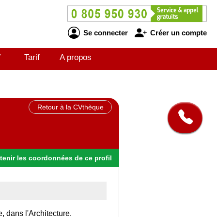
Se connecter
Créer un compte
V
Tarif
A propos
Retour à la CVthèque
tenir
les
coordonnées
de ce profil
, dans l'Architecture.