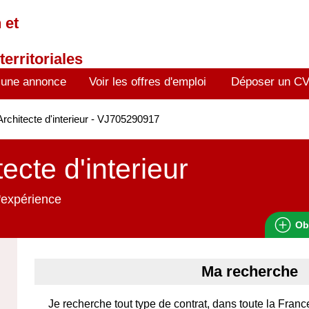
 et
territoriales
 une annonce
Voir les offres d'emploi
Déposer un C
rchitecte d'interieur - VJ705290917
tecte d'interieur
'expérience
Ob
Ma recherche
Je recherche tout type de contrat, dans toute la France