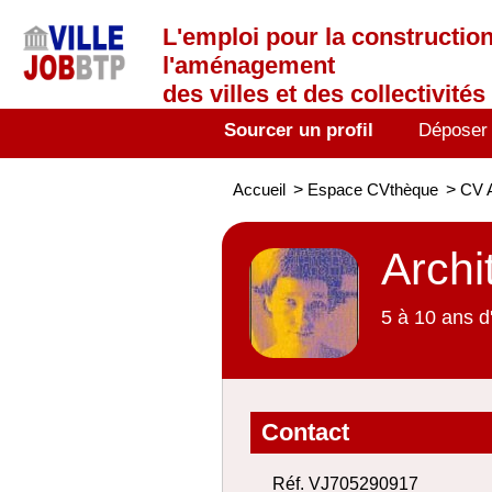
L'emploi
pour la construction
l'aménagement
des villes et des collectivités 
Sourcer un profil
Déposer
Accueil
>
Espace CVthèque
>
CV A
Archi
5 à 10 ans d
Contact
Réf. VJ705290917