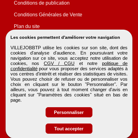
Conditions de publication
Conditions Générales de Vente
Plan du site
Les cookies permettent d'améliorer votre navigation
VILLEJOBBTP utilise les cookies sur son site, dont des
cookies d'analyse d'audience. En poursuivant votre
navigation sur ce site, vous acceptez notre utilisation de
cookies, nos
CGV / CGU
et notre
politique de
confidentialité
pour vous proposer des services adaptés à
vos centres d'intérêt et réaliser des statistiques de visites.
Vous pouvez choisir de refuser ou de personnaliser vos
choix en cliquant sur le bouton "Personnaliser". Par
ailleurs, vous pouvez à tout moment changer d'avis en
cliquant sur "Paramètres des cookies" situé en bas de
page.
Personnaliser
Obtenir ses
Tout accepter
coordonnées
VILLEJOBBTP