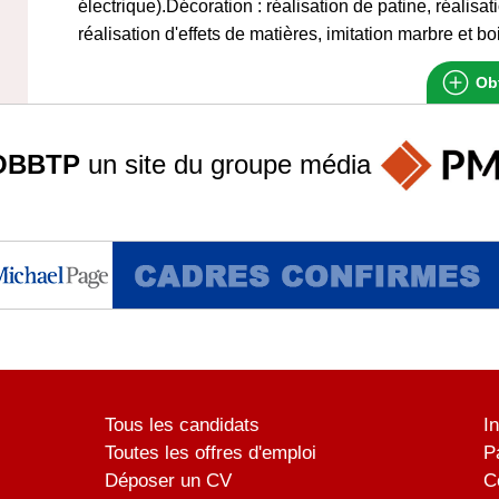
électrique).Décoration : réalisation de patine, réalisat
réalisation d'effets de matières, imitation marbre et bo
Obt
OBBTP
un site du groupe
média
Tous les candidats
I
Toutes les offres d'emploi
P
Déposer un CV
C