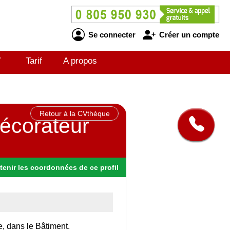
Se connecter
Créer un compte
V
Tarif
A propos
Retour à la CVthèque
décorateur
tenir
les
coordonnées
de ce profil
e, dans le Bâtiment.