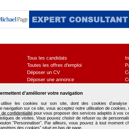
Tous les candidats
I
Toutes les offres d'emploi
P
Déposer un CV
C
Déposer une annonce
C
Témoignages utilisateurs
P
ermettent d'améliorer votre navigation
tilise les cookies sur son site, dont des cookies d'analyse 
e navigation sur ce site, vous acceptez notre utilisation de cookies,
e de confidentialité
pour vous proposer des services adaptés à vos cent
tistiques de visites. Vous pouvez choisir de refuser ou de personnal
 bouton "Personnaliser". Par ailleurs, vous pouvez à tout moment c
aramètres des cookies" situé en bas de page.