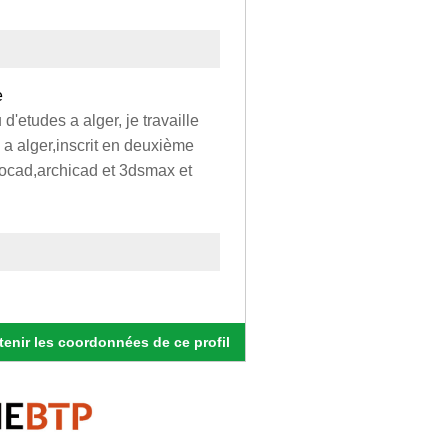
e
etudes a alger, je travaille
 a alger,inscrit en deuxième
utocad,archicad et 3dsmax et
enir les coordonnées de ce profil