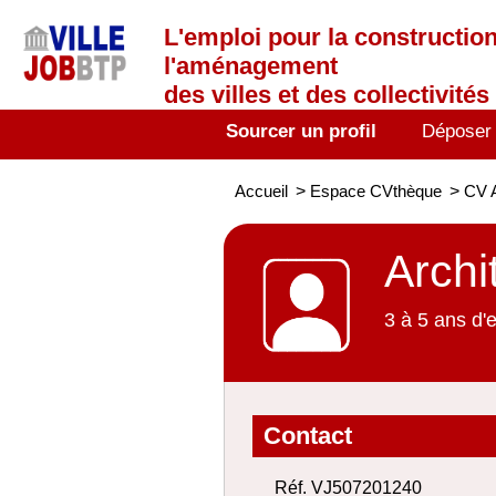
L'emploi
pour la construction
l'aménagement
des villes et des collectivités 
Sourcer un profil
Déposer
Accueil
>
Espace CVthèque
>
CV A
Archi
3 à 5 ans d'
Contact
Réf. VJ507201240