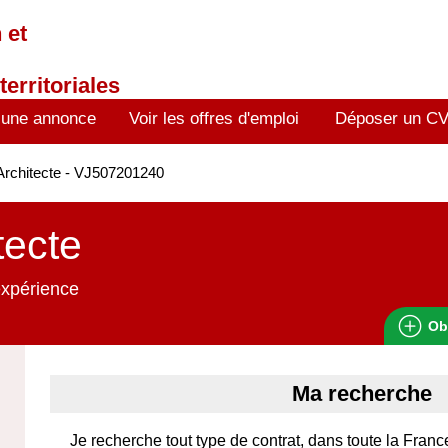
 et
territoriales
 une annonce
Voir les offres d'emploi
Déposer un C
rchitecte - VJ507201240
tecte
expérience
Ob
Ma recherche
Je recherche tout type de contrat, dans toute la France