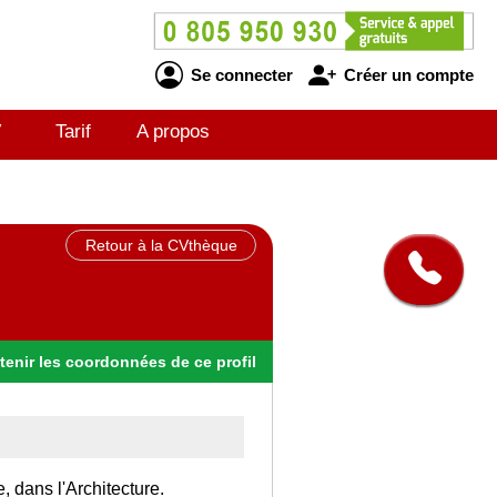
Se connecter
Créer un compte
V
Tarif
A propos
Retour à la CVthèque
tenir
les
coordonnées
de ce profil
, dans l'Architecture.