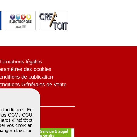
nformations légales
aramètres des cookies
onditions de publication
onditions Générales de Vente
lan du site
d'audience. En
 nos
CGV / CGU
res d'intérêt et
iser vos choix en
hanger d'avis en