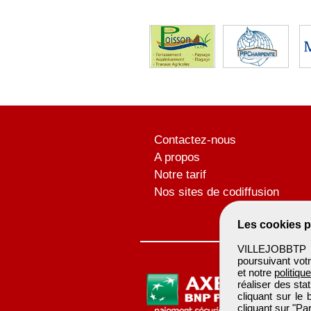
Contactez-nous
A propos
Notre tarif
Nos sites de codiffusion
Les cookies p
VILLEJOBBTP u
poursuivant votr
et notre
politiqu
réaliser des sta
cliquant sur le
cliquant sur "P