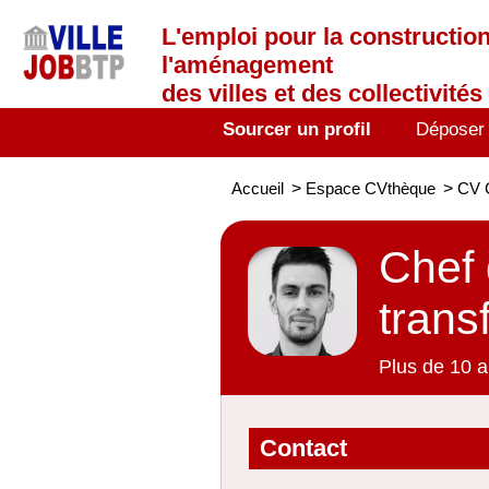
L'emploi
pour la construction
l'aménagement
des villes et des collectivités 
Sourcer un profil
Déposer
Accueil
>
Espace CVthèque
>
CV C
Chef 
trans
Plus de 10 a
Contact