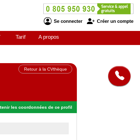
Se connecter
Créer un compte
V
Tarif
A propos
Retour à la CVthèque
tenir
les
coordonnées
de ce profil