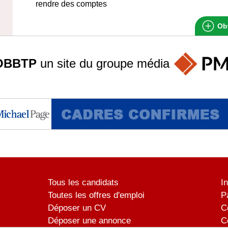
rendre des comptes
Obt
OBBTP
un site du groupe
média
Tous les candidats
I
Toutes les offres d'emploi
P
Déposer un CV
C
Déposer une annonce
C