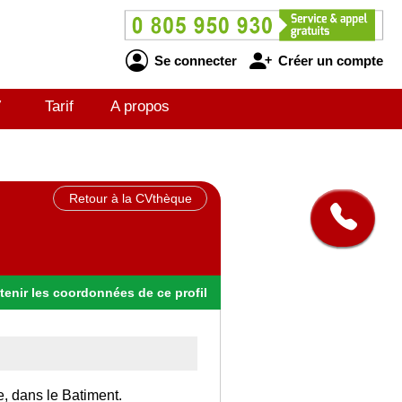
Se connecter
Créer un compte
V
Tarif
A propos
Retour à la CVthèque
tenir
les
coordonnées
de ce profil
e, dans le Batiment.