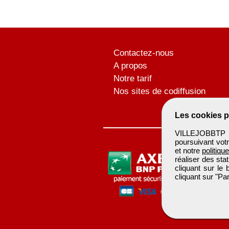
Contactez-nous
A propos
Notre tarif
Nos sites de codiffusion
Les cookies p
VILLEJOBBTP u
poursuivant votr
et notre
politiqu
réaliser des sta
cliquant sur le
cliquant sur "P