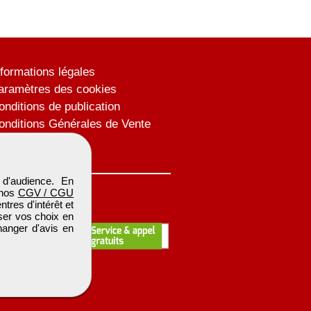
nformations légales
aramètres des cookies
onditions de publication
onditions Générales de Vente
lan du site
d'audience. En
 nos
CGV / CGU
res d'intérêt et
iser vos choix en
hanger d'avis en