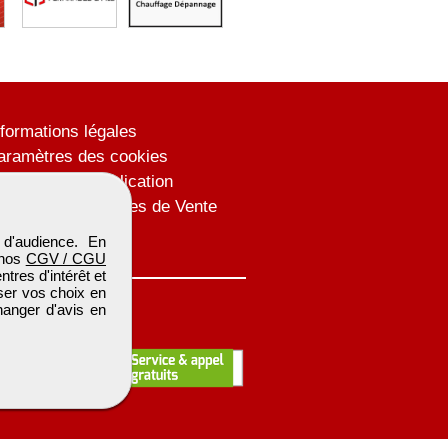
nformations légales
aramètres des cookies
onditions de publication
onditions Générales de Vente
lan du site
d'audience. En
 nos
CGV / CGU
res d'intérêt et
iser vos choix en
hanger d'avis en