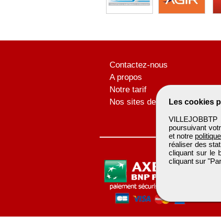
Contactez-nous
A propos
Notre tarif
Nos sites de codiffusion
Les cookies p
VILLEJOBBTP u
poursuivant votr
et notre
politiqu
réaliser des sta
cliquant sur le
cliquant sur "P