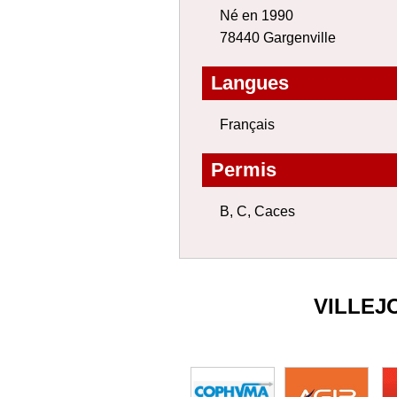
Né en 1990
78440 Gargenville
Langues
Français
Permis
B, C, Caces
VILLEJ