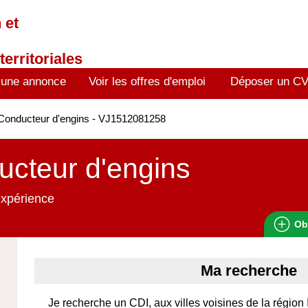
 et
territoriales
 une annonce
Voir les offres d'emploi
Déposer un C
Conducteur d'engins - VJ1512081258
cteur d'engins
expérience
Ob
Ma recherche
Je recherche un CDI, aux villes voisines de la région