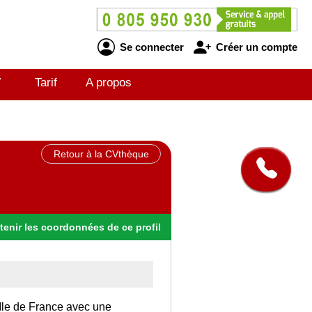
Se connecter
Créer un compte
V
Tarif
A propos
Retour à la CVthèque
tenir
les
coordonnées
de ce profil
 Ile de France avec une