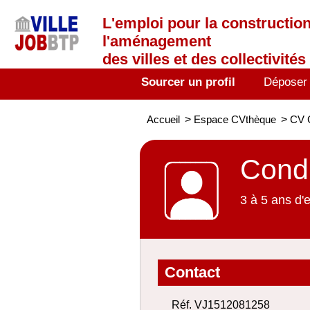
L'emploi
pour la construction
l'aménagement
des villes et des collectivités 
Sourcer un profil
Déposer
Accueil
>
Espace CVthèque
>
CV 
Condu
3 à 5 ans d'
Contact
Réf. VJ1512081258