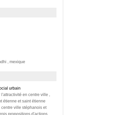
ndhi , mexique
cial urbain
'attractivité en centre ville ,
t étienne et saint étienne
e centre ville stéphanois et
rois propositions d'actions