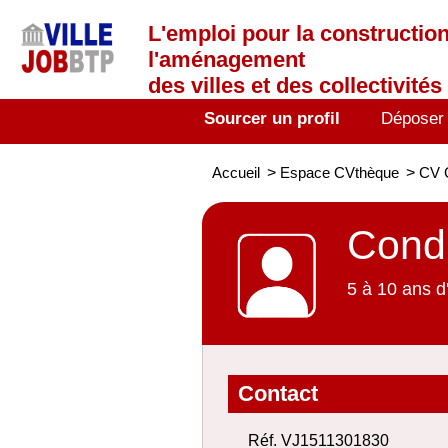
L'emploi
pour la construction
l'aménagement
des villes et des collectivités 
Sourcer un profil
Déposer
Accueil
>
Espace CVthèque
>
CV C
Condu
5 à 10 ans d
Contact
Réf. VJ1511301830