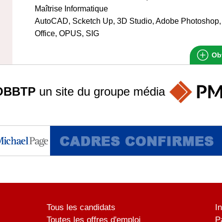
Maîtrise Informatique
AutoCAD, Scketch Up, 3D Studio, Adobe Photoshop, 
Office, OPUS, SIG
Obt
OBBTP
un site du groupe
média
Tous les candidats
I
Toutes les offres d'emploi
P