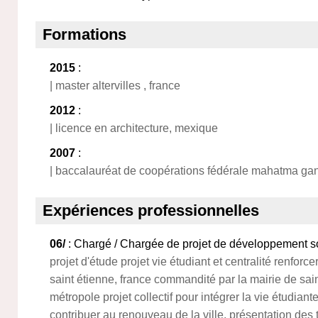
Formations
2015
:
| master altervilles , france
2012
:
| licence en architecture, mexique
2007
:
| baccalauréat de coopérations fédérale mahatma ga
Expériences professionnelles
06/
: Chargé / Chargée de projet de développement so
projet d'étude projet vie étudiant et centralité renforcer l
saint étienne, france commandité par la mairie de sain
métropole projet collectif pour intégrer la vie étudiant
contribuer au renouveau de la ville. présentation des t