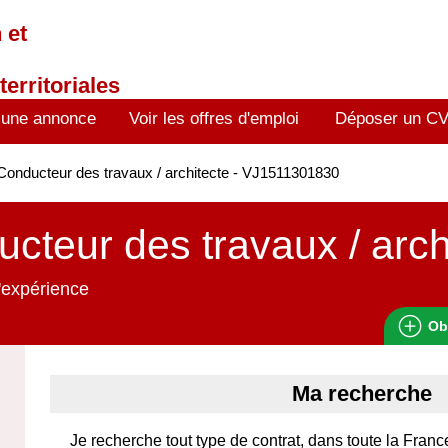
 et
territoriales
 une annonce
Voir les offres d'emploi
Déposer un C
onducteur des travaux / architecte - VJ1511301830
cteur des travaux / arch
'expérience
Ob
Ma recherche
Je recherche tout type de contrat, dans toute la France