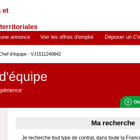
 et
territoriales
 une annonce
Voir les offres d'emploi
Déposer un C
hef d'équipe - VJ1511240842
d'équipe
xpérience
Ob
Ma recherche
Je recherche tout type de contrat, dans toute la Franc