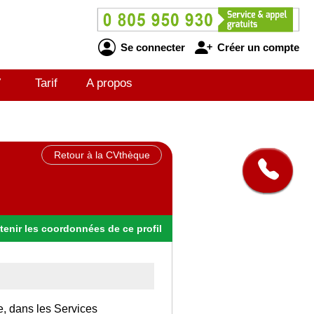
Se connecter
Créer un compte
V
Tarif
A propos
Retour à la CVthèque
tenir
les
coordonnées
de ce profil
e, dans les Services