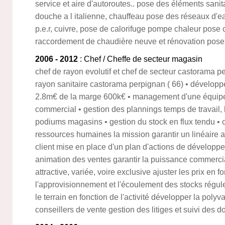
service et aire d'autoroutes.. pose des éléments sani
douche a l italienne, chauffeau pose des réseaux d'e
p.e.r, cuivre, pose de calorifuge pompe chaleur pose c
raccordement de chaudière neuve et rénovation po
2006 - 2012
: Chef / Cheffe de secteur magasin
chef de rayon evolutif et chef de secteur castorama 
rayon sanitaire castorama perpignan ( 66) • développe
2.8m€ de la marge 600k€ • management d'une équipe
commercial • gestion des plannings temps de travail, 
podiums magasins • gestion du stock en flux tendu • 
ressources humaines la mission garantir un linéaire a
client mise en place d'un plan d'actions de développem
animation des ventes garantir la puissance commerci
attractive, variée, voire exclusive ajuster les prix en
l'approvisionnement et l'écoulement des stocks régule
le terrain en fonction de l'activité développer la pol
conseillers de vente gestion des litiges et suivi des d