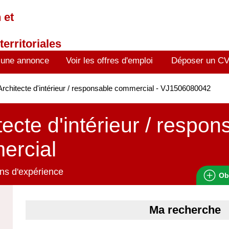
 et
territoriales
 une annonce
Voir les offres d'emploi
Déposer un C
rchitecte d'intérieur / responsable commercial - VJ1506080042
tecte d'intérieur / respon
ercial
ns d'expérience
Ob
Ma recherche