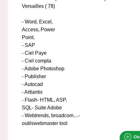
Versailles ( 78)
- Word, Excel,
Access, Power
Point.
- SAP
- Ciel Paye
- Ciel compta
- Adobe Photoshop
- Publisher
- Autocad
- Artlantis
- Flash- HTML, ASP,
SQL- Suite Adobe
- Webtrends, broadcom…-
outilswebmaster tool
Obt