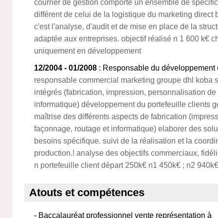
courrier de gestion comporte un ensemble de spécifici
différent de celui de la logistique du marketing direc
c'est l'analyse, d'audit et de mise en place de la struc
adaptée aux entreprises. objectif réalisé n 1 600 k€ chi
uniquement en développement
12/2004 - 01/2008
: Responsable du développement 
responsable commercial marketing groupe dhl koba s
intégrés (fabrication, impression, personnalisation de 
informatique) développement du portefeuille clients g
maîtrise des différents aspects de fabrication (impres
façonnage, routage et informatique) elaborer des solu
besoins spécifique. suivi de la réalisation et la coord
production.! analyse des objectifs commerciaux, fidélisé
n portefeuille client départ 250k€ n1 450k€ ; n2 940k
Atouts et compétences
- Baccalauréat professionnel vente représentation à