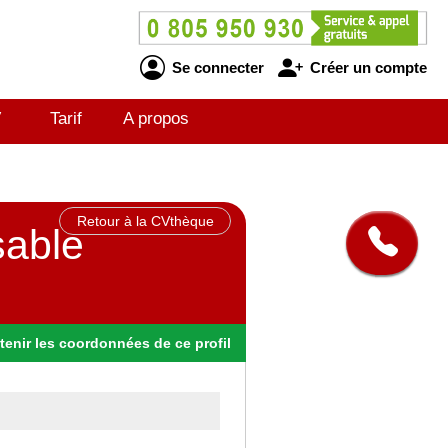
Se connecter
Créer un compte
V
Tarif
A propos
Retour à la CVthèque
sable
tenir
les
coordonnées
de ce profil