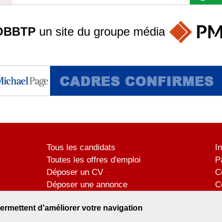
OBBTP
un site du groupe
média
Tous les candidats
I
Toutes les offres d'emploi
P
Déposer un CV
C
Déposer une annonce
C
Témoignages utilisateurs
P
ermettent d'améliorer votre navigation