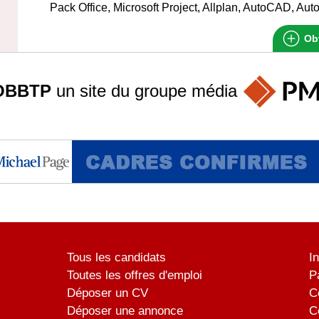
Pack Office, Microsoft Project, Allplan, AutoCAD, Au
Obt
OBBTP
un site du groupe
média
Tous les candidats
I
Toutes les offres d'emploi
P
Déposer un CV
C
Déposer une annonce
C