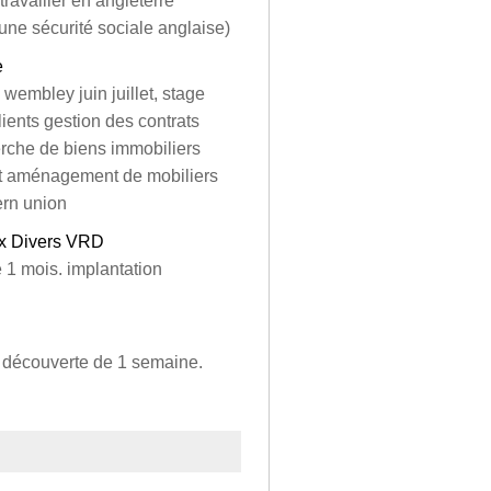
ravailler en angleterre
'une sécurité sociale anglaise)
e
 wembley juin juillet, stage
lients gestion des contrats
erche de biens immobiliers
at aménagement de mobiliers
ern union
ux Divers VRD
e 1 mois. implantation
e découverte de 1 semaine.