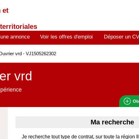
 et
territoriales
 une annonce
Voir les offres d'emploi
Déposer un C
uvrier vrd - VJ1505262302
er vrd
xpérience
Ob
Ma recherche
Je recherche tout type de contrat, sur toute la région 