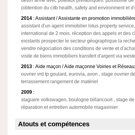
béton armé avec poteaux préfabriqués. possibilité de t
(obtention du citb health, safety and environment et d
2014
: Assistant / Assistante en promotion immobilièr
assistant d'un agent immobilier lotus property service,
international de 2 mois. réception des appels et des c
existants prospecter le secteur géographique la rech
vendre négociation des conditions de vente et d'ach
visite de biens immobiliers transfert d'argent via west
2013
: Aide maçon / Aide maçonne Voiries et Résea
ouvrier vrd tp goulard, eurovia, avon , stage ouvrier d
terrassement rangement de matériel
2009
:
stagiaire volkswagen, boulogne billancourt , stage d
réparation et entretien automobile magasinier
Atouts et compétences