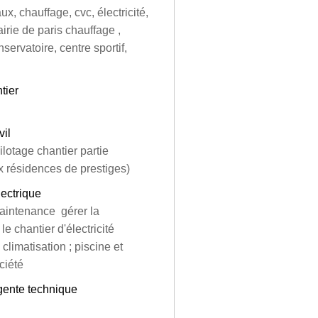
x, chauffage, cvc, électricité,
rie de paris chauffage ,
servatoire, centre sportif,
tier
vil
ilotage chantier partie
ux résidences de prestiges)
ectrique
aintenance gérer la
e chantier d'électricité
climatisation ; piscine et
ciété
Agente technique