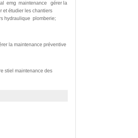
éral emg maintenance gérer la
r et étudier les chantiers
iers hydraulique plomberie;
rer la maintenance préventive
ère stiel maintenance des