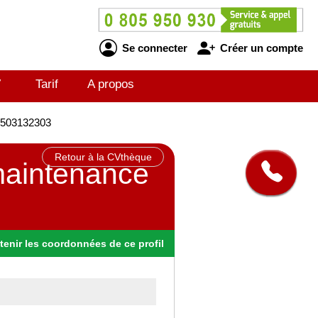
Se connecter
Créer un compte
V
Tarif
A propos
J1503132303
Retour à la CVthèque
maintenance
tenir
les
coordonnées
de ce profil