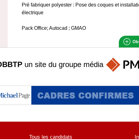
Pré fabriquer polyester : Pose des coques et installation
électrique
Pack Office; Autocad ; GMAO
Obt
OBBTP
un site du groupe
média
Tous les candidats
I