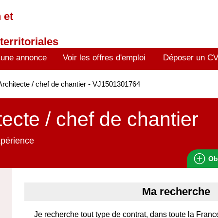
 et
territoriales
 une annonce
Voir les offres d'emploi
Déposer un C
rchitecte / chef de chantier - VJ1501301764
tecte / chef de chantier
xpérience
Ob
Ma recherche
Je recherche tout type de contrat, dans toute la France