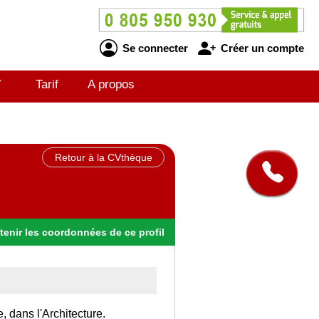
Se connecter
Créer un compte
V
Tarif
A propos
Retour à la CVthèque
tenir
les
coordonnées
de ce profil
, dans l'Architecture.