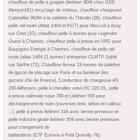
chauffeur de pelle à grappin (liebherr 904) chez GDE
Alençon(61) recyclage de métaux, chauffeur chargeuse
Caterpillar 962M à la sablière du Thieulin (28), chauffeur
pelle rail route (Atlas 1404 et KGT) pour Meccoli à Azay
sur Cher (37), chauffeur pelle 5 tonnes pour Legendre
Ouest à Chartres. chauffeur pelle à pneus en VRD pour
Bouygues Energie à Chartres, chauffeur de pelle rail
route (atlas 1404 21 tonnes) entreprise CLMTP Sablé
sur Sarthe (72), Chauffeur-livreur 19 tonnes de palettes
de gazon de placage sur Paris et sa banlieue (les
gazons d’ile de France), Conducteur de chargeuse AS
200 Allhmann, pelle à chenilles volvo EC 220 DL, pelle
à pneus rail/route case 788 et Liebherr 900 pour
déchargement de train (traverses bois, béton et cailloux
...), pelle à pneus liebherr 316 avec benne preneuse et
pelle industrie girafe liebherr 904 avec benne preneuse
pour chargement de
ballastières (ETF Eurovia à Petit Quevilly 76).