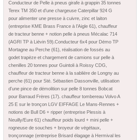
Conducteur de Pelle à pneus girafe à grappin 35 tonnes
Terex TM 350 et d’une chargeuse Caterpillar 924 G
pour alimenter une presse à cuivre, zinc et laiton
(entreprise KME Brass France à l’Aigle 61), chauffeur
de tracteur benne + notion pelle à pneus Mécalac 714
(AGRI TP à Liévin 59).Conducteur 6x4 pour Démo TP
Mortagne au Perche (61), réalisation de fossés au
godet trapèze et chargement de camions sur pelle à
chenilles 20 tonnes pour Guintoli à Roissy CDG,
chauffeur de tracteur benne à la sablière de Longny au
perche (61) pour Sté. Sébastien Dassonville, utilisation
d'une pince de démolition sur pelle 8 tonnes Bobcat
pour Barraud Frères (17). chauffeur tombereau Volvo A
25 E sur le tronçon LGV EIFFAGE Le Mans-Rennes +
notions de Bull D6 + ripper (entreprise Plessis à
Neuilly/Eure 61) chauffeur poids lourd + mini pelle +
rogneuse de souches + broyeur de végétaux,
tronçonnage (entreprise Brisard élagage à Hermival les