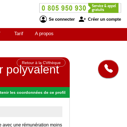
Se connecter
Créer un compte
V
Tarif
A propos
Retour à la CVthèque
r polyvalent
tenir
les
coordonnées
de ce profil
nce avec une rémunération moins