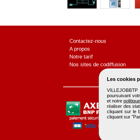
Contactez-nous
A propos
Notre tarif
Nos sites de codiffusion
Les cookies p
VILLEJOBBTP u
poursuivant votr
et notre
politiqu
réaliser des sta
cliquant sur le
cliquant sur "P