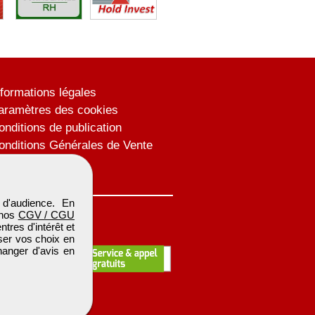
nformations légales
aramètres des cookies
onditions de publication
onditions Générales de Vente
lan du site
d'audience. En
 nos
CGV / CGU
res d'intérêt et
iser vos choix en
hanger d'avis en