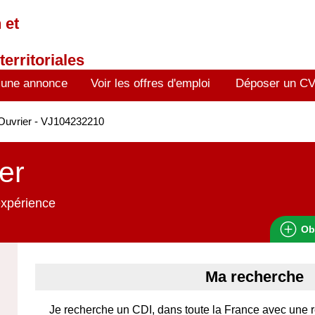
 et
territoriales
 une annonce
Voir les offres d'emploi
Déposer un C
Ouvrier - VJ104232210
er
expérience
Ob
Ma recherche
Je recherche un CDI, dans toute la France avec une 