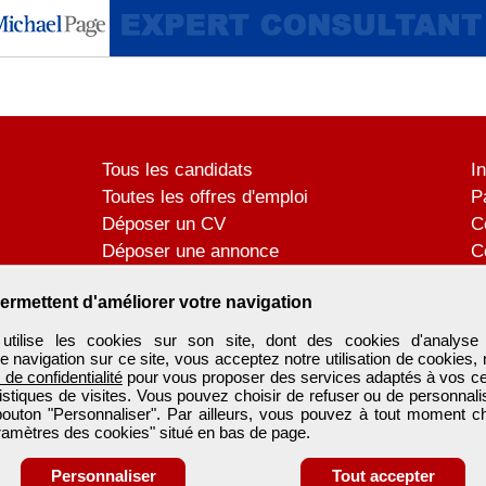
Tous les candidats
I
Toutes les offres d'emploi
P
Déposer un CV
C
Déposer une annonce
C
Témoignages utilisateurs
P
ermettent d'améliorer votre navigation
tilise les cookies sur son site, dont des cookies d'analyse 
e navigation sur ce site, vous acceptez notre utilisation de cookies,
e de confidentialité
pour vous proposer des services adaptés à vos cent
tistiques de visites. Vous pouvez choisir de refuser ou de personnal
 bouton "Personnaliser". Par ailleurs, vous pouvez à tout moment c
aramètres des cookies" situé en bas de page.
Personnaliser
Tout accepter