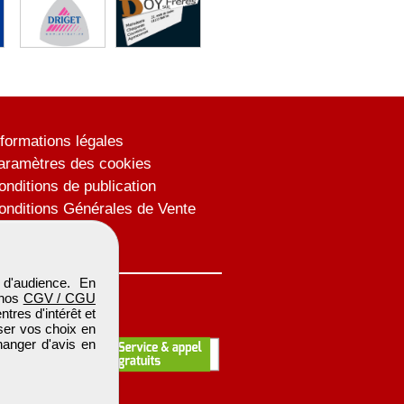
nformations légales
aramètres des cookies
onditions de publication
onditions Générales de Vente
lan du site
d'audience. En
 nos
CGV / CGU
res d'intérêt et
iser vos choix en
hanger d'avis en