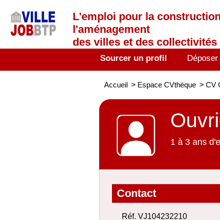
L'emploi
pour la construction
l'aménagement
des villes et des collectivités 
Sourcer un profil
Déposer
Accueil
>
Espace CVthèque
>
CV 
Ouvri
1 à 3 ans d'
Contact
Réf. VJ104232210